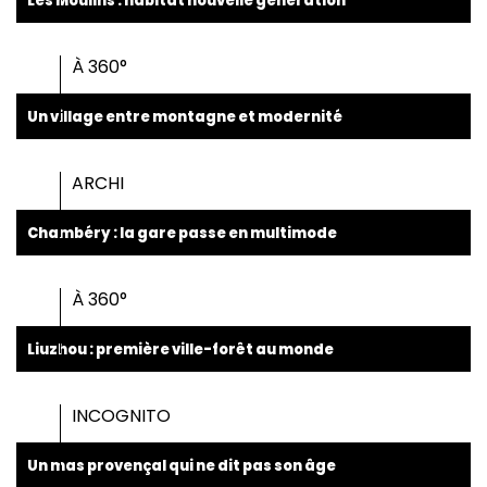
Les Moulins : habitat nouvelle génération
À 360°
Un village entre montagne et modernité
ARCHI
Chambéry : la gare passe en multimode
À 360°
Liuzhou : première ville-forêt au monde
INCOGNITO
Un mas provençal qui ne dit pas son âge