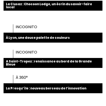
La Clusaz : Chocoon Lodge, un écrin du savoir-faire
local
INCOGNITO
À Lyon, une douce palette de couleurs
INCOGNITO
A Saint-Tropez : renaissance au bord de la Grande
Bleue
À 360°
La Presqu’île : nouveau berceau de l’innovation