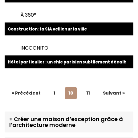
À 360°
Construction : la SIA veille sur la ville
INCOGNITO
Hôtel particulier : un chic parisien subtilement décalé
« Précédent
1
10
11
Suivant »
+
Créer une maison d’exception grâce à
l’architecture moderne