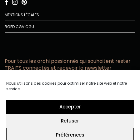
MENTIONS LÉGALES
RGPD
CGV
CGU
Pour tous les archi passionnés qui souhaitent rester
TRAITS connectés et recevoir la newsletter
Vous acceptez de recevoir l’actualité TRAITS D’CO par
Nous utilisons des cookies pour optimiser notre site web et notre
email
service.
Vous affirmez avoir pris connaissance de notre politique de
confidentialité.
Accepter
Refuser
Préférences