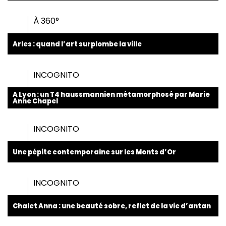
À 360°
Arles : quand l’art surplombe la ville
INCOGNITO
A Lyon : un T4 haussmannien métamorphosé par Marie
Anne Chapel
INCOGNITO
Une pépite contemporaine sur les Monts d’Or
INCOGNITO
Chalet Anna : une beauté sobre, reflet de la vie d’antan