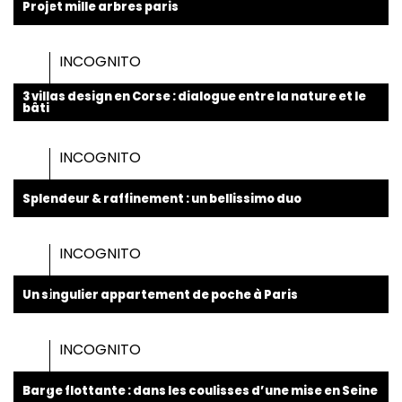
Projet mille arbres paris
INCOGNITO
3 villas design en Corse : dialogue entre la nature et le
bâti
INCOGNITO
Splendeur & raffinement : un bellissimo duo
INCOGNITO
Un singulier appartement de poche à Paris
INCOGNITO
Barge flottante : dans les coulisses d’une mise en Seine