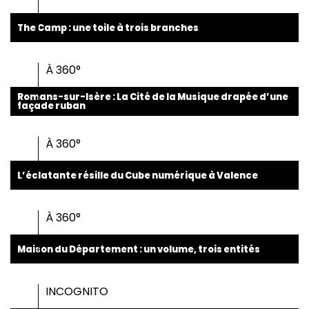
The Camp : une toile à trois branches
À 360°
Romans-sur-Isère : La Cité de la Musique drapée d’une
façade ruban
À 360°
L’éclatante résille du Cube numérique à Valence
À 360°
Maison du Département : un volume, trois entités
INCOGNITO