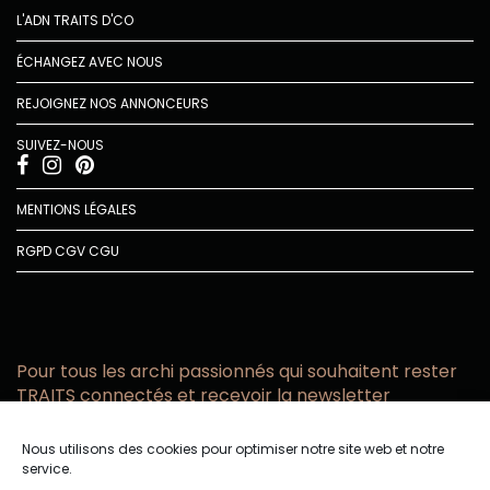
L'ADN TRAITS D'CO
ÉCHANGEZ AVEC NOUS
REJOIGNEZ NOS ANNONCEURS
SUIVEZ-NOUS
MENTIONS LÉGALES
RGPD
CGV
CGU
Pour tous les archi passionnés qui souhaitent rester
TRAITS connectés et recevoir la newsletter
Vous acceptez de recevoir l’actualité TRAITS D’CO par
Nous utilisons des cookies pour optimiser notre site web et notre
email
service.
Vous affirmez avoir pris connaissance de notre politique de