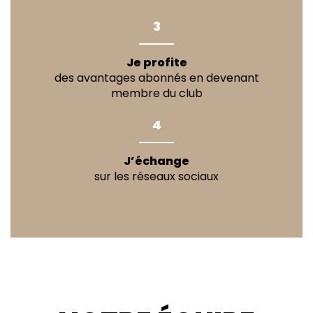
3
Je profite
des avantages abonnés en devenant
membre du club
4
J’échange
sur les réseaux sociaux