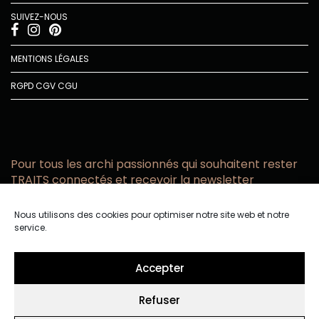
SUIVEZ-NOUS
MENTIONS LÉGALES
RGPD
CGV
CGU
Pour tous les archi passionnés qui souhaitent rester
TRAITS connectés et recevoir la newsletter
Vous acceptez de recevoir l’actualité TRAITS D’CO par
Nous utilisons des cookies pour optimiser notre site web et notre
email
service.
Vous affirmez avoir pris connaissance de notre politique de
confidentialité.
Accepter
Refuser