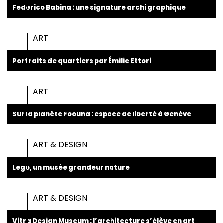
Federico Babina : une signature archi graphique
ART
Portraits de quartiers par Émilie Ettori
ART
Sur la planète Foound : espace de liberté à Genève
ART & DESIGN
Lego, un musée grandeur nature
ART & DESIGN
Vitra Design Museum : l’architecture s’élève en art