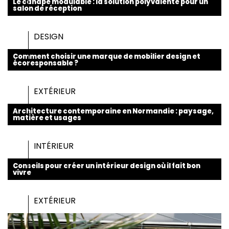
Le canapé modulable : la solution polyvalente pour un
salon de réception
DESIGN
Comment choisir une marque de mobilier design et
écoresponsable ?
EXTÉRIEUR
Architecture contemporaine en Normandie : paysage,
matière et usages
INTÉRIEUR
Conseils pour créer un intérieur design où il fait bon
vivre
EXTÉRIEUR