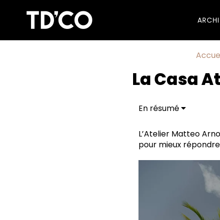
ARCH
Accuei
La Casa At
En résumé
Performante et sain
L’Atelier Matteo Arnon
pour mieux répondre 