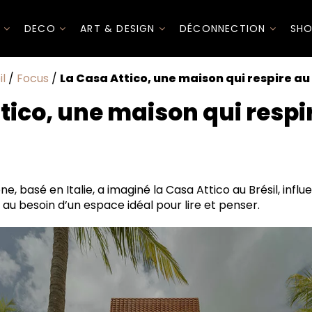
I
DECO
ART & DESIGN
DÉCONNECTION
SHO
l
/
Focus
/
La Casa Attico, une maison qui respire au 
tico, une maison qui respir
e
e, basé en Italie, a imaginé la Casa Attico au Brésil, infl
au besoin d’un espace idéal pour lire et penser.