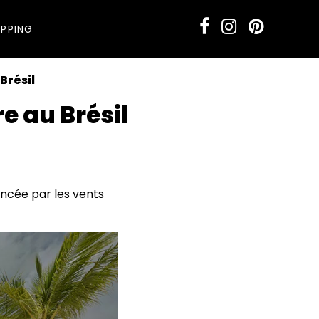
PPING
Brésil
e au Brésil
uencée par les vents