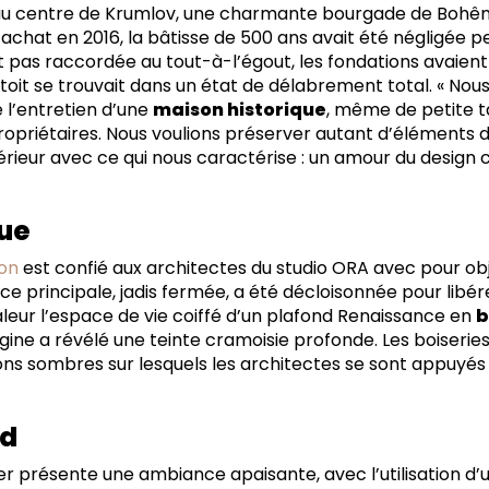
t au centre de Krumlov, une charmante bourgade de Bohê
 achat en 2016, la bâtisse de 500 ans avait été négligée 
it pas raccordée au tout-à-l’égout, les fondations avaie
 toit se trouvait dans un état de délabrement total. « No
l’entretien d’une
maison historique
, même de petite tai
 propriétaires. Nous voulions préserver autant d’éléments d
ntérieur avec ce qui nous caractérise : un amour du desig
»
ue
on
est confié aux architectes du studio ORA avec pour ob
ièce principale, jadis fermée, a été décloisonnée pour libé
aleur l’espace de vie coiffé d’un plafond Renaissance en
b
gine a révélé une teinte cramoisie profonde. Les boiserie
ons sombres sur lesquels les architectes se sont appuyés
nd
 présente une ambiance apaisante, avec l’utilisation d’