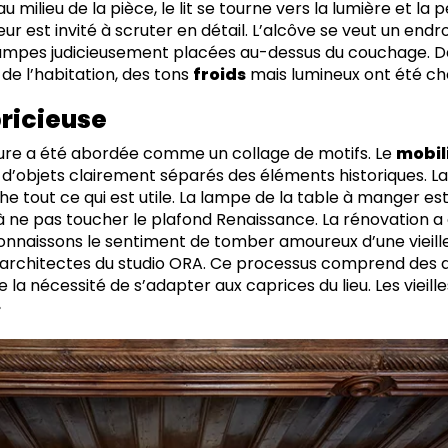
au milieu de la pièce, le lit se tourne vers la lumière et la 
ur est invité à scruter en détail. L’alcôve se veut un endr
 lampes judicieusement placées au-dessus du couchage. Dan
e de l’habitation, des tons
froids
mais lumineux ont été cho
apricieuse
eure a été abordée comme un collage de motifs. Le
mobil
e d’objets clairement séparés des éléments historiques. L
he tout ce qui est utile. La lampe de la table à manger e
 ne pas toucher le plafond Renaissance. La rénovation a 
connaissons le sentiment de tomber amoureux d’une vieille
es architectes du studio ORA. Ce processus comprend des di
e la nécessité de s’adapter aux caprices du lieu. Les vieil
»