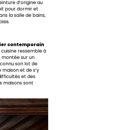
peinture d’origine au
oit pour dormir et
s la salle de bains,
isis.
ier contemporain
a cuisine ressemble à
st montée sur un
connu son lot de
 maison et de s’y
fficultés et des
les maisons sont