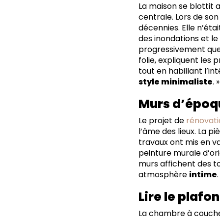
La maison se blotti
centrale. Lors de son
décennies. Elle n’éta
des inondations et le
progressivement que 
folie, expliquent les
tout en habillant l’i
style minimaliste
. 
Murs d’époq
Le projet de
rénovati
l’âme des lieux. La p
travaux ont mis en v
peinture murale d’ori
murs affichent des t
atmosphère
intime
.
Lire le plafo
La chambre à coucher