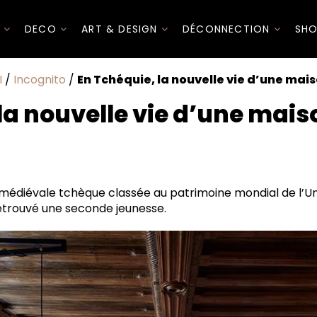
I
DECO
ART & DESIGN
DÉCONNECTION
SHO
I
/
Incognito
/
En Tchéquie, la nouvelle vie d’une mai
la nouvelle vie d’une mai
 médiévale tchèque classée au patrimoine mondial de l’U
e
etrouvé une seconde jeunesse.