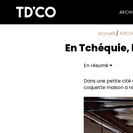
ARCH
Accueil
/
ARCH
En Tchéquie, 
En résumé
Murs d’époque
Lire le plafond
Dans une petite cité
Vieille et capricieus
coquette maison a r