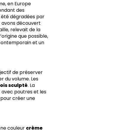
me, en Europe
pendant des
nt été dégradées par
us avons découvert
lle, relevait de la
’origine que possible,
n contemporain et un
jectif de préserver
rer du volume. Les
ois sculpté
. La
s avec poutres et les
 pour créer une
une couleur
crème