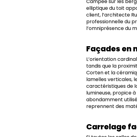
Campée sur les berge
elliptique du toit ap
client, l’architecte
professionnelle du pr
l’omniprésence du ma
Façades en m
L’orientation cardina
tandis que la proximi
Corten et la céramique
lamelles verticales, 
caractéristiques de l
lumineuse, propice à l
abondamment utilisés.
reprennent des matér
Carrelage fa