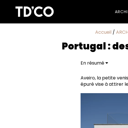
ARCH
Accueil
/
ARCH
Portugal : d
En résumé
Façades en mode "pa
Carrelage façon papi
Aveiro, la petite ven
épuré vise à attirer 