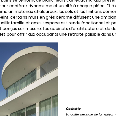
de bains se teintent de blanc, leurs carreaux muraux prés
 pour conférer dynamisme et unicité à chaque pièce. Et à 
e un matériau chaleureux, les sols et les finitions démon
 peint, certains murs en grès cérame diffusent une ambia
eillir famille et amis, l’espace est rendu fonctionnel et 
conçus sur mesure. Les cabinets d’architecture et de déc
ert pour offrir aux occupants une retraite paisible dans 
Cachette
La coiffe arrondie de la maison