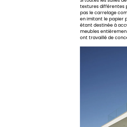
Si toutes les salles 
textures différentes
pas le carrelage comm
en imitant le papier
étant destinée à accu
meubles entièrement 
ont travaillé de conc