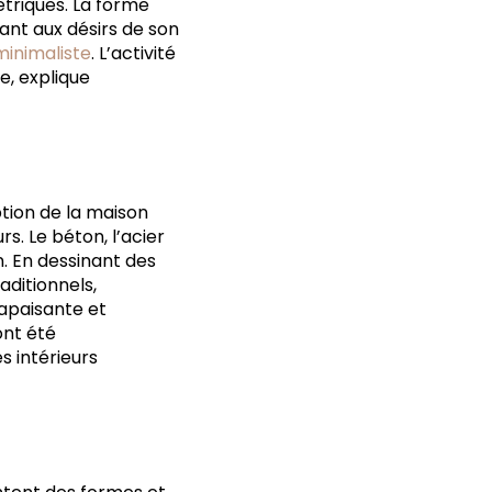
triques. La forme
ant aux désirs de son
minimaliste
. L’activité
e, explique
ption de la maison
s. Le béton, l’acier
n. En dessinant des
aditionnels,
 apaisante et
ont été
s intérieurs