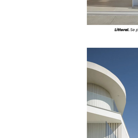
Littoral.
Se p