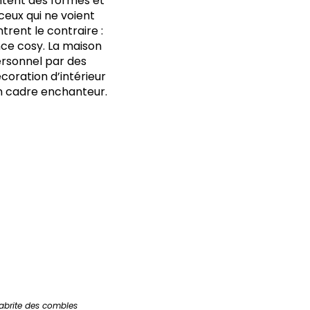
entent des formes et
ceux qui ne voient
trent le contraire :
nce cosy. La maison
personnel par des
oration d’intérieur
un cadre enchanteur.
 abrite des combles