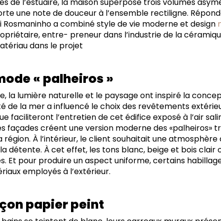
s de l’estuaire, la maison superpose trois volumes asymé
porte une note de douceur à l’ensemble rectiligne. Répond
 Rui Rosmaninho a combiné style de vie moderne et design
opriétaire, entre- preneur dans l’industrie de la céramiqu
tériau dans le projet
ode « palheiros »
le, la lumière naturelle et le paysage ont inspiré la conce
té de la mer a influencé le choix des revêtements extérieur
 faciliteront l’entretien de cet édifice exposé à l’air sali
les façades créent une version moderne des «palheiros» tr
a région. À l’intérieur, le client souhaitait une atmosphère
a détente. À cet effet, les tons blanc, beige et bois clair 
 Et pour produire un aspect uniforme, certains habillage
iaux employés à l’extérieur.
çon papier peint