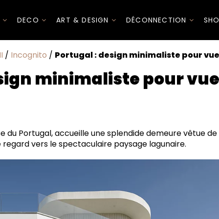
I
DECO
ART & DESIGN
DÉCONNECTION
SHO
I
/
Incognito
/
Portugal : design minimaliste pour vu
esign minimaliste pour vu
lheiros"
er peint
ise du Portugal, accueille une splendide demeure vêtue de b
le regard vers le spectaculaire paysage lagunaire.