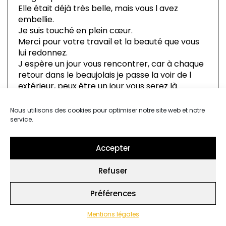
Elle était déjà très belle, mais vous l avez
embellie.
Je suis touché en plein cœur.
Merci pour votre travail et la beauté que vous
lui redonnez.
J espère un jour vous rencontrer, car à chaque
retour dans le beaujolais je passe la voir de l
extérieur, peux être un jour vous serez là.
Merci encore et bonne continuation
Nathalie ringuet
Nous utilisons des cookies pour optimiser notre site web et notre
Petite fille du pati
service.
Répondre
Accepter
Refuser
Charlotte
10 octobre 2020
Préférences
Magnifique maison avec une belle âme et
habitée par de belles personnes ????
Mentions légales