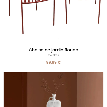
Chaise de jardin florida
SWEEEK
99.99 €
Table
d’appoint
ronde
pêche