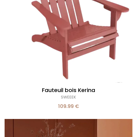
Fauteuil bois Kerina
SWEEEK
109.99 €
Table
à
manger