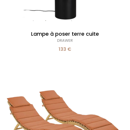
Lampe à poser terre cuite
DRAWER
133 €
Lot
de
2
bains
de
soleil