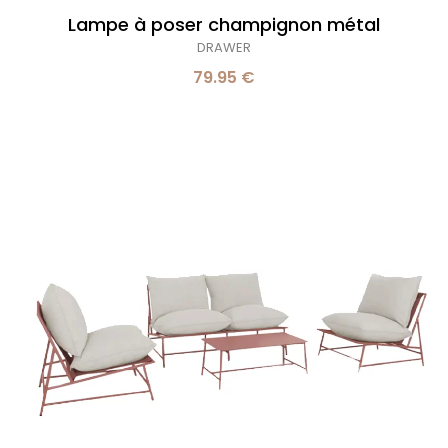
Lampe à poser champignon métal
DRAWER
79.95 €
Salon
de
jardin
sofia