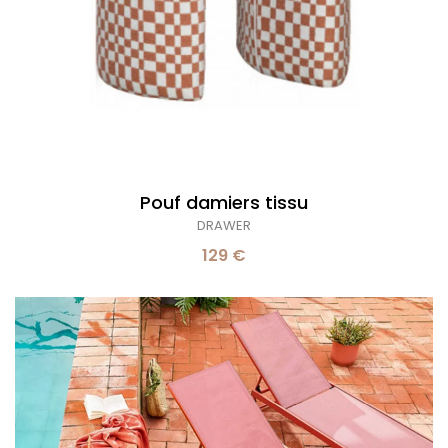
Pouf damiers tissu
DRAWER
129 €
Lot
de
2
transats
acier