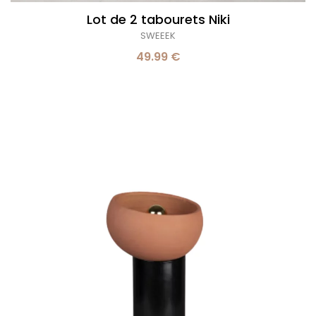
Lot de 2 tabourets Niki
SWEEEK
49.99 €
Lampe
à
poser
terre
cuite