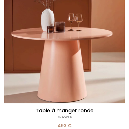
ronde
Table à manger ronde
DRAWER
493 €