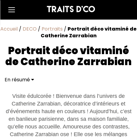
Accueil
/
DECO
/
Portraits
/
Portrait déco vitaminé de
Catherine Zarrabian
Portrait déco vitaminé
de Catherine Zarrabian
En résumé
Catherine Zarrabian, raconte-nous brièvement ton
parcours ?
Visite édulcorée ! Bienvenue dans l’univers de
Pourquoi la déco est t'elle si présente dans ta vie ?
Catherine Zarrabian, décoratrice d’intérieurs et
As-tu toujours voulu devenir décoratrice ?
d’événements haute en couleurs ! Aujourd’hui, c’est
En déco, mais aussi pour tes tenues, la couleur, les
en banlieue parisienne, dans sa maison familiale,
contrastes forts semblent primer pour toi ! Pour
quelles raisons ?
qu’elle nous accueille. Amoureuse des contrastes,
Comment définirais-tu le style de ton intérieur et
Catherine Zarrabian ose ! Elle ose les mélanges