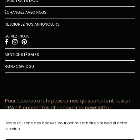
L'ADN TRAITS D'CO
ÉCHANGEZ AVEC NOUS
REJOIGNEZ NOS ANNONCEURS
SUIVEZ-NOUS
MENTIONS LÉGALES
RGPD
CGV
CGU
Pour tous les archi passionnés qui souhaitent rester
TRAITS connectés et recevoir la newsletter
Vous acceptez de recevoir l’actualité TRAITS D’CO par
Nous utilisons des cookies pour optimiser notre site web et notre
email
service.
Vous affirmez avoir pris connaissance de notre politique de