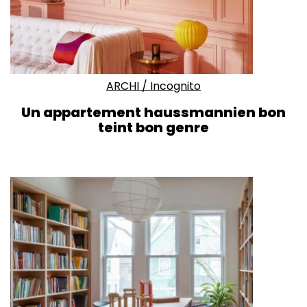
ARCHI
/
Incognito
Un appartement haussmannien bon
teint bon genre