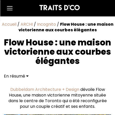
Accueil
/
ARCHI
/
Incognito
/
Flow House : une maison
victorienne aux courbes élégantes
Flow House : une maison
victorienne aux courbes
élégantes
En résumé
Entre expansion et compression : la métamorphose
d'une maison étroite
Dubbeldam Architecture + Design
dévoile Flow
Fusion des influences scandinaves et
House, une maison victorienne mitoyenne située
méditerranéennes
dans le centre de Toronto qui a été reconfigurée
Des formes curvilignes et fluides
pour un couple créatif et ses enfants.
Une Maison connectée à l’environnement