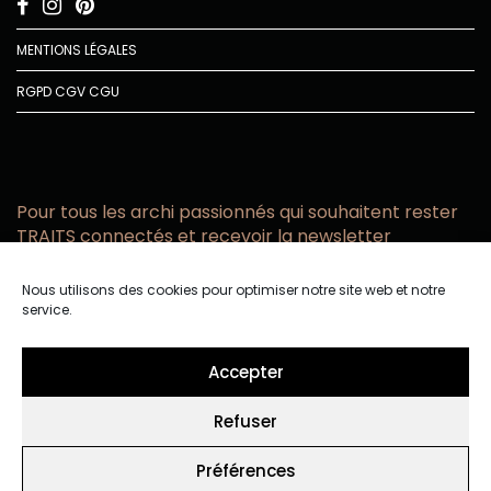
MENTIONS LÉGALES
RGPD
CGV
CGU
Pour tous les archi passionnés qui souhaitent rester
TRAITS connectés et recevoir la newsletter
Vous acceptez de recevoir l’actualité TRAITS D’CO par
Nous utilisons des cookies pour optimiser notre site web et notre
email
service.
Vous affirmez avoir pris connaissance de notre politique de
confidentialité.
Accepter
Refuser
Préférences