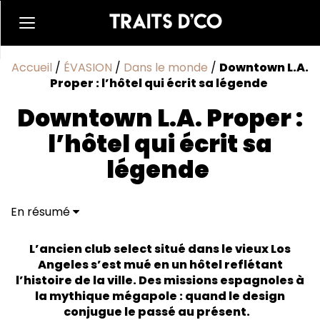
Accueil
/
ÉVASION
/
Dans le monde
/
Downtown L.A.
Proper : l’hôtel qui écrit sa légende
Downtown L.A. Proper :
l’hôtel qui écrit sa
légende
En résumé
136 sortes de carreaux différents
Une suite avec terrain de basket
L’ancien club select situé dans le vieux Los
Angeles s’est mué en un hôtel reflétant
l’histoire de la ville. Des missions espagnoles à
la mythique mégapole : quand le design
conjugue le passé au présent.