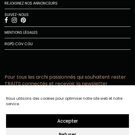
REJOIGNEZ NOS ANNONCEURS
SUIVEZ-NOUS
MENTIONS LÉGALES
RGPD
CGV
CGU
Pour tous les archi passionnés qui souhaitent rester
TRAITS connectés et recevoir la newsletter
Vous acceptez de recevoir l’actualité TRAITS D’CO par
Nous utilisons des cookies pour optimiser notre site web et notre
email
service.
Vous affirmez avoir pris connaissance de notre politique de
confidentialité.
Accepter
Refuser