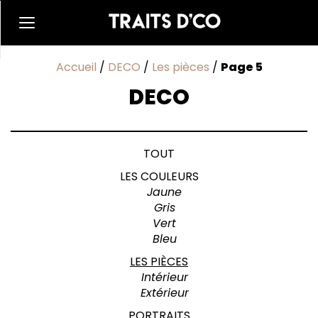
Accueil
/
DECO
/
Les pièces
/
Page 5
DECO
TOUT
LES COULEURS
Jaune
Gris
Vert
Bleu
LES PIÈCES
Intérieur
Extérieur
PORTRAITS