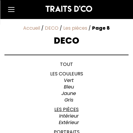
Accueil
/
DECO
/
Les pièces
/
Page 8
DECO
TOUT
LES COULEURS
Vert
Bleu
Jaune
Gris
LES PIÈCES
Intérieur
Extérieur
PORTRAITS