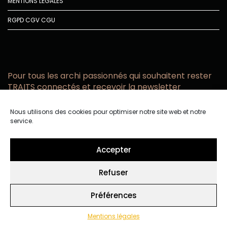
MENTIONS LÉGALES
RGPD
CGV
CGU
Pour tous les archi passionnés qui souhaitent rester
TRAITS connectés et recevoir la newsletter
Vous acceptez de recevoir l’actualité TRAITS D’CO par
Nous utilisons des cookies pour optimiser notre site web et notre
email
service.
Vous affirmez avoir pris connaissance de notre politique de
confidentialité.
Accepter
Refuser
Préférences
Mentions légales