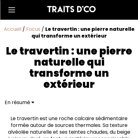
Accueil
/
Focus
/
Le travertin : une pierre naturelle
qui transforme un extérieur
Le travertin : une pierre
naturelle qui
transforme un
extérieur
En résumé
Ce qui rend le travertin reconnaissable
Ce qu'il faut vraiment savoir avant de poser du
Le travertin est une roche calcaire sédimentaire
travertin en extérieur
formée autour de sources thermales. Sa texture
alvéolée naturelle et ses teintes chaudes, du beige