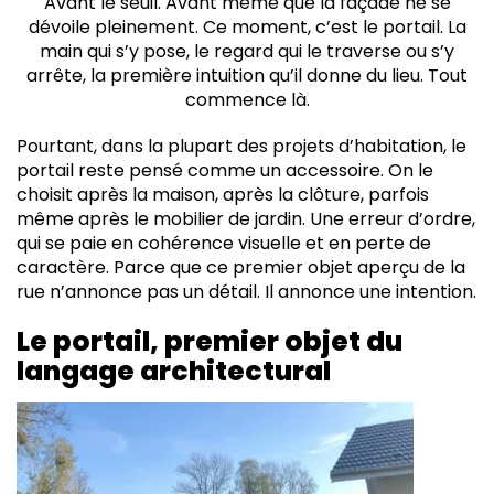
Avant le seuil. Avant même que la façade ne se
La forme, prolongement des lignes de la maison
dévoile pleinement. Ce moment, c’est le portail. La
Cohérence avec la clôture et le portillon
main qui s’y pose, le regard qui le traverse ou s’y
La motorisation, ce détail qui change tout
arrête, la première intuition qu’il donne du lieu. Tout
L'éclairage, prolongement nocturne du portail
commence là.
Penser le portail comme un projet à part entière
Quand l'entrée raconte le caractère du lieu
Pourtant, dans la plupart des projets d’habitation, le
portail reste pensé comme un accessoire. On le
choisit après la maison, après la clôture, parfois
même après le mobilier de jardin. Une erreur d’ordre,
qui se paie en cohérence visuelle et en perte de
caractère. Parce que ce premier objet aperçu de la
rue n’annonce pas un détail. Il annonce une intention.
Le portail, premier objet du
langage architectural