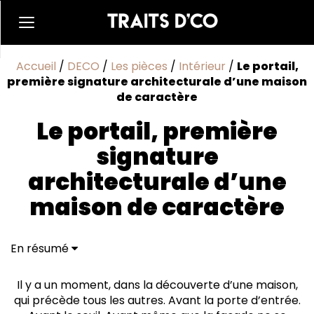
Accueil
/
DECO
/
Les pièces
/
Intérieur
/
Le portail,
première signature architecturale d’une maison
de caractère
Le portail, première
signature
architecturale d’une
maison de caractère
En résumé
Le portail, premier objet du langage architectural
Une question de matière, plus que de modèle
Il y a un moment, dans la découverte d’une maison,
L'art du coloris, signature discrète des maisons
qui précède tous les autres. Avant la porte d’entrée.
réussies