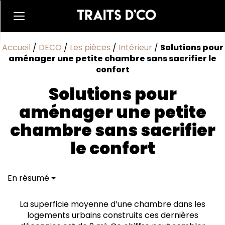
Accueil
/
DECO
/
Les pièces
/
Intérieur
/
Solutions pour
aménager une petite chambre sans sacrifier le
confort
Solutions pour
aménager une petite
chambre sans sacrifier
le confort
En résumé
Opter pour un couchage polyvalent
Exploiter la hauteur pour optimiser l'espace
La superficie moyenne d’une chambre dans les
Ajouter des éléments déco pour agrandir
logements urbains construits ces dernières
visuellement la pièce