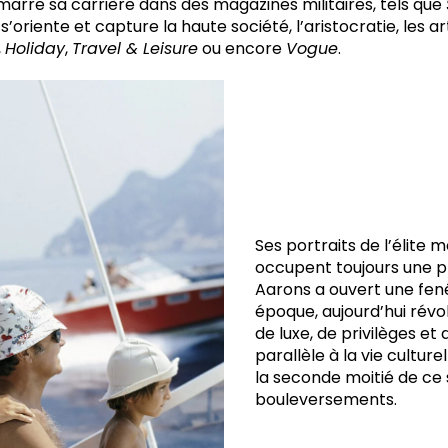
marre sa carrière dans des magazines militaires, tels que
il s’oriente et capture la haute société, l’aristocratie, les ar
,
Holiday
,
Travel & Leisure
ou encore
Vogue
.
Ses portraits de l’élite 
occupent toujours une pl
Aarons a ouvert une fen
époque, aujourd’hui révol
de luxe, de privilèges et
parallèle à la vie culture
la seconde moitié de ce 
bouleversements.