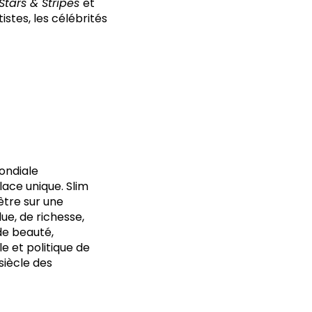
Stars & Stripes
et
tistes, les célébrités
mondiale
ace unique. Slim
être sur une
ue, de richesse,
 de beauté,
lle et politique de
siècle des