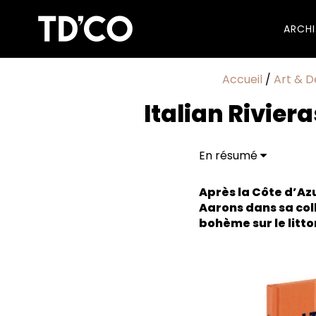
ARCH
Accueil
/
Art & D
Italian Rivier
En résumé
Paisible opulence
Après la Côte d’Az
Aarons dans sa col
bohème sur le littor