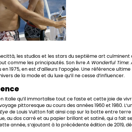
ecittà, les studios et les stars du septième art culmine
out comme les principautés. Son livre
A Wonderful Time: A
 en 1975, en est d’ailleurs l’apogée. Une référence ultime
nivers de la mode et du luxe qu’il ne cesse d’influencer.
lence
en Italie qu’il immortalise tout ce faste et cette joie de viv
 voyage pittoresque au cours des années 1960 et 1980. L’u
 Eye
de Louis Vuitton fait ainsi cap sur la botte entre terre
 au dos carré et au papier brillant et satiné, qui a fait 
tte année, s’ajoutant à la précédente édition de 2019, dé