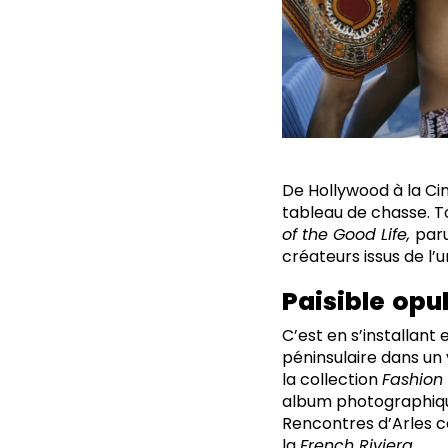
De Hollywood à la Cin
tableau de chasse. T
of the Good Life,
paru
créateurs issus de l’u
Paisible
opu
C’est en s’installant 
péninsulaire dans un
la collection
Fashion
album photographique,
Rencontres d’Arles ce
la
French Riviera
.