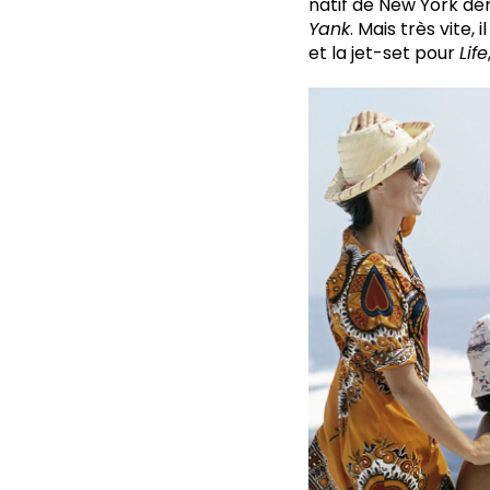
natif de New York dé
Yank
. Mais très vite, 
et la jet-set pour
Life