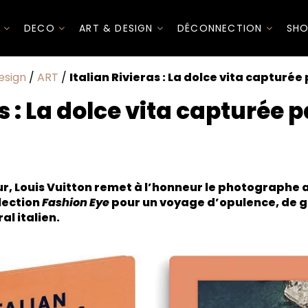
I
DECO
ART & DESIGN
DÉCONNECTION
SHO
esign
/
ART
/
Italian Rivieras : La dolce vita capturée
as : La dolce vita capturée 
ur, Louis Vuitton remet à l’honneur le photographe 
lection
Fashion Eye
pour un voyage d’opulence, de g
al italien.