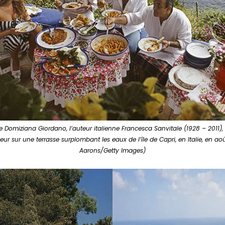
enne Domiziana Giordano, l’auteur italienne Francesca Sanvitale (1928 – 2011)
érieur sur une terrasse surplombant les eaux de l’île de Capri, en Italie, en a
Aarons/Getty Images)