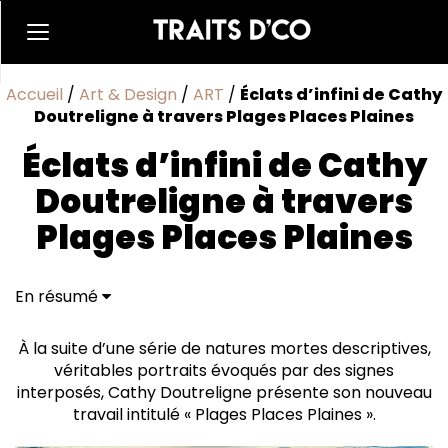
Accueil
/
Art & Design
/
ART
/
Éclats d’infini de Cathy
Doutreligne à travers Plages Places Plaines
Éclats d’infini de Cathy
Doutreligne à travers
Plages Places Plaines
En résumé
L'harmonie des détails et des contrastes
La vision évolutive de l'espace
À la suite d’une série de natures mortes descriptives,
véritables portraits évoqués par des signes
interposés, Cathy Doutreligne présente son nouveau
travail intitulé « Plages Places Plaines ».