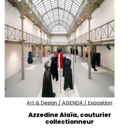
Art & Design
/
AGENDA
/
Exposition
Azzedine Alaïa, couturier
collectionneur