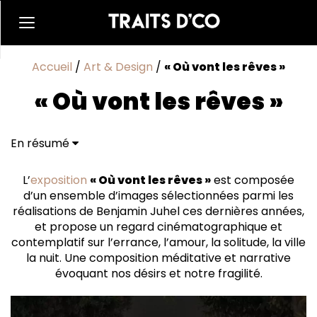
Accueil
/
Art & Design
/
« Où vont les rêves »
« Où vont les rêves »
En résumé
Rêves Nocturnes : Voyages Poétiques à Travers la
Californie
L’
exposition
« Où vont les rêves »
est composée
d’un ensemble d’images sélectionnées parmi les
réalisations de Benjamin Juhel ces dernières années,
et propose un regard cinématographique et
contemplatif sur l’errance, l’amour, la solitude, la ville
la nuit. Une composition méditative et narrative
évoquant nos désirs et notre fragilité.