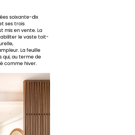
es soixante-dix
t ses trois
t mis en vente. La
biliter le vaste toit-
relle,
pleur. La feuille
s qui, au terme de
été comme hiver.