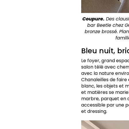
Coupure.
Des claust
bar Beetle chez G
bronze brossé. Plan
famil
Bleu nuit, br
Le foyer, grand espac
salon télé avec chemi
avec la nature envir
Chanaleilles de faire
blanc, les objets et 
et matières se marient
marbre, parquet en ch
accessible par une p
et dressing.