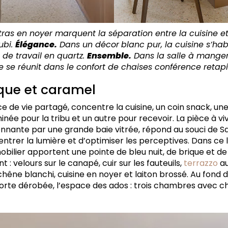
ras en noyer marquent la séparation entre la cuisine et
ubi.
Élégance.
Dans un décor
blanc pur, la cuisine s’hab
 de travail en quartz.
Ensemble.
Dans la salle à manger 
le se réunit dans le confort de chaises conférence retapi
ique et caramel
e de vie partagé, concentre la cuisine, un coin snack, un
née pour la tribu et un autre pour recevoir. La pièce à v
onnante par une grande baie vitrée, répond au souci de Sa
 entrer la lumière et d’optimiser les perceptives. Dans ce
mobilier apportent une pointe de bleu nuit, de brique et d
 : velours sur le canapé, cuir sur les fauteuils,
terrazzo
au
êne blanchi, cuisine en noyer et laiton brossé. Au fond du
orte dérobée, l’espace des ados : trois chambres avec ch