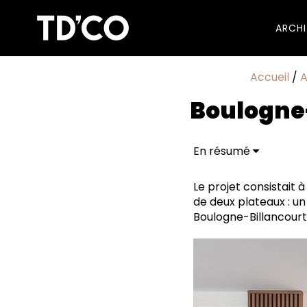
ARCH
Accueil
/
A
Boulogne
En résumé
Bleu nuit, brique et 
Vivre sur le toit
Le projet consistait 
de deux plateaux : un
Boulogne-Billancourt.