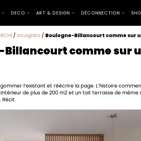
I
DECO
ART & DESIGN
DÉCONNECTION
SHO
RCHI
/
Incognito
/
Boulogne-Billancourt comme sur u
-Billancourt comme sur u
caramel
à gommer l’existant et réécrire la page. L’histoire comme
 intérieur de plus de 200 m2 et un toit terrasse de même 
 Récit.