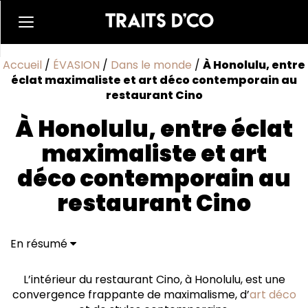
Accueil
/
ÉVASION
/
Dans le monde
/
À Honolulu, entre
éclat maximaliste et art déco contemporain au
restaurant Cino
À Honolulu, entre éclat
maximaliste et art
déco contemporain au
restaurant Cino
En résumé
Un design audacieux à Ward Village
Un festival de couleurs et de styles éclectiques
L’intérieur du restaurant Cino, à Honolulu, est une
Élégance et opulence au bar à cocktails de Cino
convergence frappante de maximalisme, d’
art déco
Élégance avant-garde