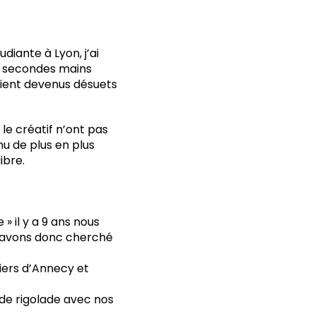
diante à Lyon, j’ai
e secondes mains
aient devenus désuets
 le créatif n’ont pas
nu de plus en plus
ibre.
» il y a 9 ans nous
us avons donc cherché
tiers d’Annecy et
t de rigolade avec nos