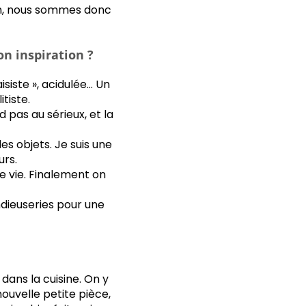
in, nous sommes donc
on inspiration ?
aisiste », acidulée… Un
tiste.
 pas au sérieux, et la
s objets. Je suis une
urs.
e vie. Finalement on
ndieuseries pour une
ns la cuisine. On y
nouvelle petite pièce,