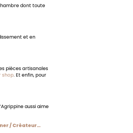
 chambre dont toute
dissement et en
des pièces artisanales
r shop
. Et enfin, pour
u’Agrippine aussi aime
gner / Créateur…