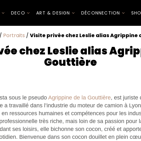
I
DECO
ART & DESIGN
DÉCONNECTION
SHO
/
Portraits
/
Visite privée chez Leslie alias Agrippine 
ivée chez Leslie alias Agrip
Gouttière
nsta sous le pseudo
Agrippine de la Gouttière
, est jurist
 a travaillé dans l’industrie du moteur de camion à Lyon.
 en ressources humaines et compétences pour les indust
professionnelle très riche, mais loin de sa passion pour la
ndant ses loisirs, elle bichonne son cocon, créé et appor
tidien. Bienvenue dans son cocon douillet en plein cœu