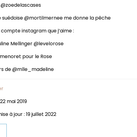
ez @zoedelascases
nce suédoise @mortilmernee me donne la pêche
its compte instagram que j’aime :
line Mellinger @levelorose
enoret pour le Rose
vers de @mlle_madeline
er
 22 mai 2019
e à jour : 19 juillet 2022
t