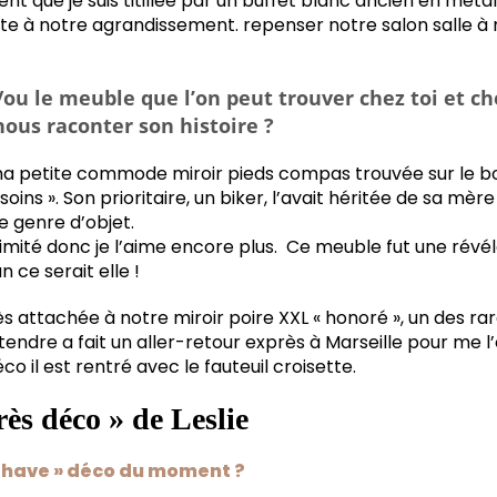
nt que je suis titillée par un buffet blanc ancien en méta
ite à notre agrandissement. repenser notre salon salle à
t/ou le meuble que l’on peut trouver chez toi et c
nous raconter son histoire ?
 petite commode miroir pieds compas trouvée sur le bon
ins ». Son prioritaire, un biker, l’avait héritée de sa mère
e genre d’objet.
nimité donc je l’aime encore plus. Ce meuble fut une révéla
 ce serait elle !
très attachée à notre miroir poire XXL « honoré », un des ra
endre a fait un aller-retour exprès à Marseille pour me l’
éco il est rentré avec le fauteuil croisette.
ès déco » de Leslie
t have » déco du moment ?