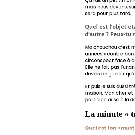
Ça fait un petit mome
mais nous devons, su
sera pour plus tard.
Quel est l’objet e
d’autre ? Peux-tu 
Ma chouchou c’est ma
années « contre bon so
circonspect face à c
Elle ne fait pas l’una
devais en garder qu’un
Et puis je suis aussi 
maison. Mon cher et t
participe aussi à la d
La minute « tr
Quel est ton « mus