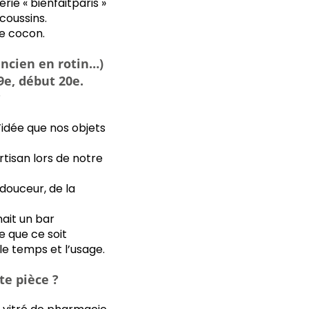
erie « bienfaitparis »
coussins.
ce cocon.
 ancien en rotin…)
9e, début 20e.
?
l’idée que nos objets
tisan lors de notre
douceur, de la
nait un bar
e que ce soit
 le temps et l’usage.
te pièce ?