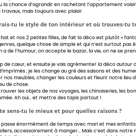
u la chance d’agrandir en rachetant l’appartement vois
 travaux, mais toujours avec plaisir.
is-tu le style de ton intérieur et où trouves-tu t
hat et nos 2 petites filles, de fait la déco est plutôt « fant
nres, quelque chose de simple et qui n’est surtout pas éli
a de l’humour, on accepte le bazar, la vie, on ne se prend
 de cœur, et ensuite je vais agrémenter la déco autour de
 d’imprimés ; je les change au gré des saisons et des hume
nos meubles, changer les couleurs et fleurir notre lieu d
eu de chose.
rouver les objets de nos voyages, les chinoiseries, les bo
umée. Ah oui… et mettre des tapis partout !
te sens-tu le mieux et pour quelles raisons ?
asse énormément de temps avec mari et mes enfants da
 ateliers, accessoirement à manger… Mais c’est dans notre 