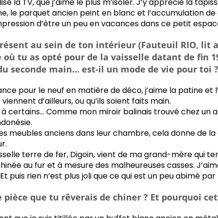
isé la TV, que j’aime le plus m’isoler. J’y apprécie la tapiss
he, le parquet ancien peint en blanc et l’accumulation de 
impression d’être un peu en vacances dans ce petit espa
présent au sein de ton intérieur (Fauteuil RIO, lit
e où tu as opté pour de la vaisselle datant de fin 1
du seconde main… est-il un mode de vie pour toi 
rance pour le neuf en matière de déco, j’aime la patine et 
s viennent d’ailleurs, ou qu’ils soient faits main.
e à certains… Comme mon miroir balinais trouvé chez un ar
donésie.
 des meubles anciens dans leur chambre, cela donne de la 
r.
selle terre de fer, Digoin, vient de ma grand-mère qui te
chinée au fur et à mesure des malheureuses casses. J’aim
 Et puis rien n’est plus joli que ce qui est un peu abimé par
 pièce que tu rêverais de chiner ? Et pourquoi cet