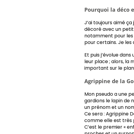
Pourquoi la déco e
J’ai toujours aimé ça
décoré avec un petit
notamment pour les m
pour certains. Je les 
Et puis j’évolue dans 
leur place ; alors, l
important sur le pla
Agrippine de la G
Mon pseudo a une peti
gardions le lapin de 
un prénom et un nom 
Ce sera : Agrippine D
comme elle est très pré
C’est le premier « en
proches et un surno