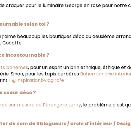
s de craquer pour le luminaire George en rose pour notre
ournable selon toi ?
n j’aime beaucoup les boutiques déco du deuxième arron
t Cocotte.
éco incontournable ?
tits bohemes
, pour un esprit un brin ethnique, éthique et 
érie. Sinon, pour les tapis berbères
Bohemian chic interio
rint :
@inspirationbylagirafe
e coeur déco ?
apé sur mesure de Bérengère Leroy
, le problème c’est q
ter de nom de 3 blogueurs / archi d’intérieur / Desi