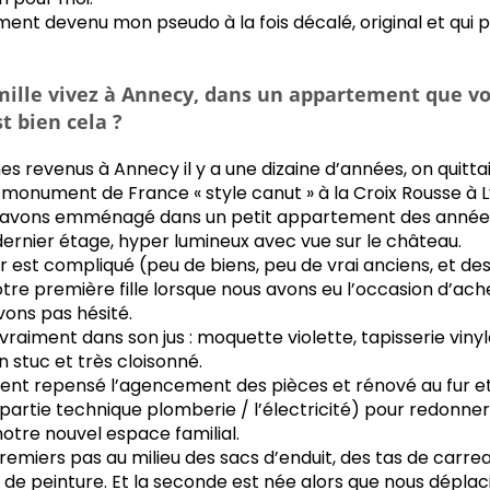
ment devenu mon pseudo à la fois décalé, original et qui
amille vivez à Annecy, dans un appartement que v
t bien cela ?
s revenus à Annecy il y a une dizaine d’années, on quittai
onument de France « style canut » à la Croix Rousse à Ly
 avons emménagé dans un petit appartement des années
ernier étage, hyper lumineux avec vue sur le château.
r est compliqué (peu de biens, peu de vrai anciens, et des
notre première fille lorsque nous avons eu l’occasion d’ach
ons pas hésité.
raiment dans son jus : moquette violette, tapisserie vinyl
 stuc et très cloisonné.
ent repensé l’agencement des pièces et rénové au fur e
artie technique plomberie / l’électricité) pour redonner
notre nouvel espace familial.
s premiers pas au milieu des sacs d’enduit, des tas de carr
de peinture. Et la seconde est née alors que nous déplaci