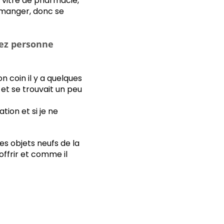
l vitré de pharmacie,
 manger, donc se
hez personne
 coin il y a quelques
 et se trouvait un peu
tion et si je ne
res objets neufs de la
offrir et comme il