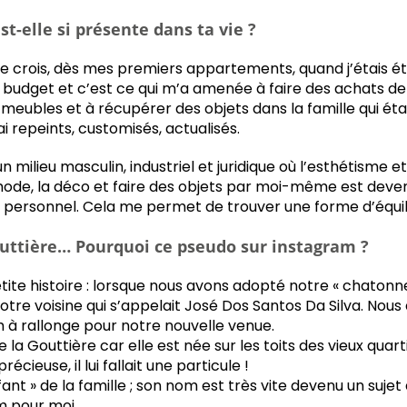
st-elle si présente dans ta vie ?
 je crois, dès mes premiers appartements, quand j’étais étu
 budget et c’est ce qui m’a amenée à faire des achats d
eubles et à récupérer des objets dans la famille qui ét
ai repeints, customisés, actualisés.
un milieu masculin, industriel et juridique où l’esthétisme et
a mode, la déco et faire des objets par moi-même est deve
n personnel. Cela me permet de trouver une forme d’équil
outtière… Pourquoi ce pseudo sur instagram ?
te histoire : lorsque nous avons adopté notre « chatonne 
notre voisine qui s’appelait José Dos Santos Da Silva. No
à rallonge pour notre nouvelle venue.
e la Gouttière car elle est née sur les toits des vieux quar
cieuse, il lui fallait une particule !
fant » de la famille ; son nom est très vite devenu un suje
m pour moi.