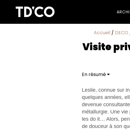
ARCH
Accueil
/
DECO
Visite pr
En résumé
Leslie, connue sur i
quelques années, elle
devenue consultante
métallurgie. Une vie 
les do it… Alors, pe
de douceur à son quo