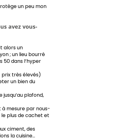
 protège un peu mon
ous avez vous-
t alors un
on ; un lieu bourré
 50 dans l’hyper
 prix très élevés)
eter un bien du
e jusqu’au plafond,
t à mesure par nous-
 le plus de cachet et
eaux ciment, des
ons la cuisine…