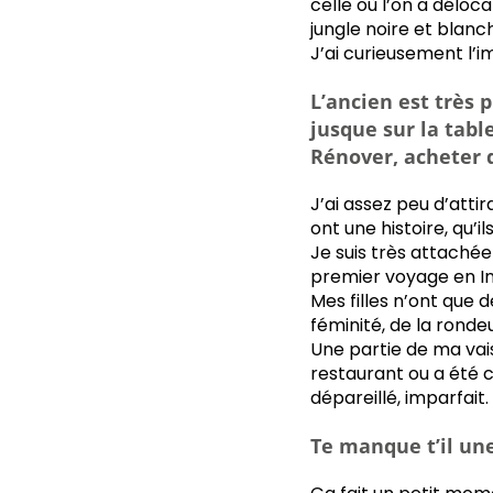
celle où l’on a délocal
jungle noire et blanc
J’ai curieusement l’
L’ancien est très 
jusque sur la tabl
Rénover, acheter 
J’ai assez peu d’atti
ont une histoire, qu’il
Je suis très attaché
premier voyage en In
Mes filles n’ont que
féminité, de la rondeu
Une partie de ma vais
restaurant ou a été 
dépareillé, imparfait.
Te manque t’il une