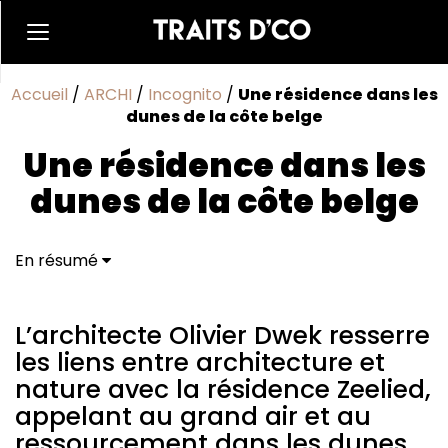
Accueil
/
ARCHI
/
Incognito
/
Une résidence dans les
dunes de la côte belge
Une résidence dans les
dunes de la côte belge
En résumé
L’architecte Olivier Dwek resserre les liens entre
architecture et nature avec la résidence Zeelied,
appelant au grand air et au ressourcement dans les
L’architecte Olivier Dwek resserre
dunes, avec des vues panoramiques sur la mer du
les liens entre architecture et
Nord.
nature avec la résidence Zeelied,
Dialogue avec la nature
appelant au grand air et au
ressourcement dans les dunes,