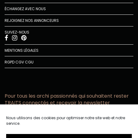
ÉCHANGEZ AVEC NOUS
REJOIGNEZ NOS ANNONCEURS
SUIVEZ-NOUS
MENTIONS LÉGALES
RGPD
CGV
CGU
Pour tous les archi passionnés qui souhaitent rester
TRAITS connectés et recevoir la newsletter
Vous acceptez de recevoir l’actualité TRAITS D’CO par
Nous utilisons des cookies pour optimiser notre site web et notre
email
service.
Vous affirmez avoir pris connaissance de notre politique de
confidentialité.