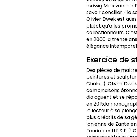
Ludwig Mies van der R
savoir concilier « le
Olivier Dwek est aus
plutôt qu’à les promo
collectionneurs. C’es
en 2000, à trente an
élégance intemporell
Exercice de s
Des pièces de maître
peintures et sculptu
Chale…), Olivier Dwe
combinaisons étonnan
dialoguent et se rép
en 2015,la monograp
le lecteur à se plonge
plus créatifs de sa gé
Ionienne de Zante en 
Fondation N.E.S.T. à 