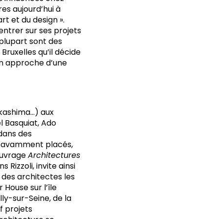
res aujourd’hui à
rt et du design ».
ntrer sur ses projets
 plupart sont des
ruxelles qu’il décide
son approche d’une
akashima…) aux
l Basquiat, Ado
dans des
, savamment placés,
’ouvrage
Architectures
s Rizzoli, invite ainsi
n des architectes les
 House sur l’île
lly-sur-Seine, de la
f projets