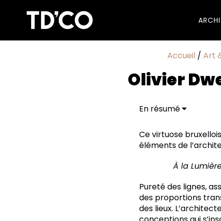
ARCH
Accueil
/
Art 
Olivier Dw
En résumé
Exercice de style av
Ce virtuose bruxelloi
éléments de l’archite
À la Lumière
Pureté des lignes, ass
des proportions trans
des lieux. L’architect
conceptions qui s’in