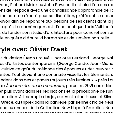
ohe, Richard Meier ou John Pawson. Il est ainsi l’un des ra
 sens de l’espace avec une connaissance approfondie de l’a
si un homme réputé pour sa discrétion, préférant se conce
uvoir afin de répondre aux besoins de ses clients dont la
t après le réaménagement d’une boutique Louis Vuitton à B
s, de fonder son studio d’architecture pour concrétiser 
e en quête d’épure, d’harmonie et de lumière naturelle.
tyle avec Olivier Dwek
s du design (Jean Prouvé, Charlotte Perriand, George N
res d’artistes contemporains (George Condo, Jean-Miche
k cultive ce goût du mélange des époques et des œuvres 
tes. Tout devient une continuité visuelle : les éléments
ondent dans des espaces toujours très lumineux. Après l
hie
À la lumière de la modernité
, parue en 2021 aux édition
r plus avant dans les réalisations et la philosophie de l’u
nération. À l’exemple des joyaux Australian House et Silver
Grèce, du triplex dans la banlieue parisienne chic de Neui
Gand ou encore de la Collection New Hope à Bruxelles. Neu