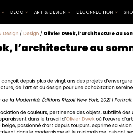
I
DECO
ART & DESIGN
DÉCONNECTION
SHO
& Design
/
Design
/
Olivier Dwek, l’architecture au so
ek, l’architecture au somm
ec Olivier Dwek
s conçoit depuis plus de vingt ans des projets d’envergure 
cture, de l’art et du design pour une cohabitation sereine
 de la Modernité, Éditions Rizzoli New York, 2021 I Portrait
ociation de couleurs, pertinence des objets, subtilité des 
paraissent dans le travail d’
Olivier Dwek
où l’œuvre d’ar
e belge, passionné d’art depuis toujours, exprime sa vision
scrivent dans le modernisme et le minimalisme, puisant se