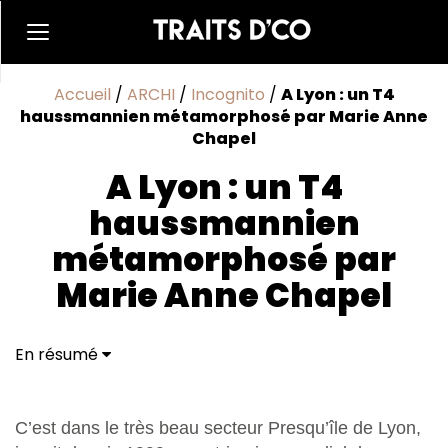
Accueil
/
ARCHI
/
Incognito
/
A Lyon : un T4
haussmannien métamorphosé par Marie Anne
Chapel
A Lyon : un T4
haussmannien
métamorphosé par
Marie Anne Chapel
En résumé
Marie Anne Chapel : Tête chercheuse
C’est dans le très beau secteur Presqu’île de Lyon,