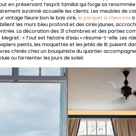
out en préservant l’esprit familial qui forge sa renommée
airement suranné accueille les clients. Les meubles de ca
r vintage fleure bon le bois ciré,
le parquet à chevrons
a 
billent les murs bleu profond et des cirés jaunes, accroc
’entrée. La décoration des 31 chambres et des parties c
Megret : « Tout est histoire d’eau » résume-t-elle. Les ri
papiers peints, les moquettes et les jetés de lit puisent d
s livres chinés chez un bouquiniste du quartier accompagnen
uie ou farnienter les jours de soleil.