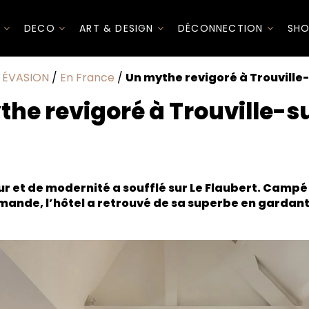
I
DECO
ART & DESIGN
DÉCONNECTION
SHO
/
ÉVASION
/
En France
/
Un mythe revigoré à Trouville
he revigoré à Trouville-
ur et de modernité a soufflé sur Le Flaubert. Campé
ormande, l’hôtel a retrouvé de sa superbe en gardan