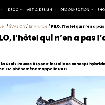
I
DECO
ART & DESIGN
DÉCONNECTION
SHO
eil
/
ÉVASION
/
En France
/
PILO, l’hôtel qui n’en a pas 
LO, l’hôtel qui n’en a pas l’
 scandinave
né vers le futur
 la Croix Rousse à Lyon s’installe ce concept hybride
se. Ce phénomène s’appelle PILO…