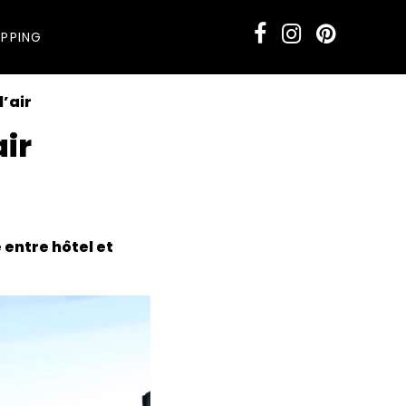
PPING
l’air
air
 entre hôtel et