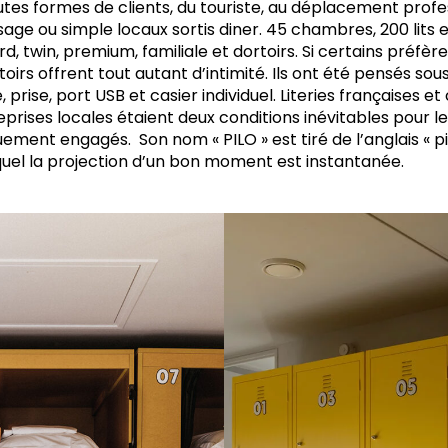
utes formes de clients, du touriste, au déplacement profe
e ou simple locaux sortis diner. 45 chambres, 200 lits e
rd, twin, premium, familiale et dortoirs. Si certains préf
rtoirs offrent tout autant d’intimité. Ils ont été pensés sou
 prise, port USB et casier individuel. Literies françaises e
rises locales étaient deux conditions inévitables pour l
ment engagés. Son nom « PILO » est tiré de l’anglais « pil
quel la projection d’un bon moment est instantanée.