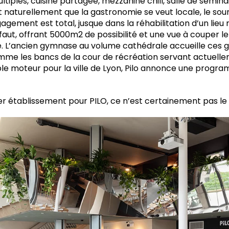
iples, cuisine partagée, mezzanine chill, salle de sémina
t naturellement que la gastronomie se veut locale, le sou
gagement est total, jusque dans la réhabilitation d’un lieu
faut, offrant 5000m2 de possibilité et une vue à couper le 
re. L’ancien gymnase au volume cathédrale accueille ces 
mme les bancs de la cour de récréation servant actuelle
ble moteur pour la ville de Lyon, Pilo annonce une progra
ier établissement pour PILO, ce n’est certainement pas le