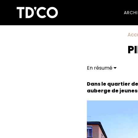
ARCH
Accu
PI
En résumé
Un hébergement à la
Pilo, un concept tour
Dans le quartier de
auberge de jeunes