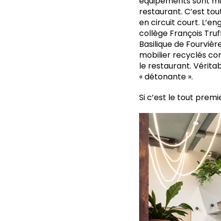
équipements sont mult
restaurant. C’est tou
en circuit court. L’en
collège François Truf
Basilique de Fourviè
mobilier recyclés co
le restaurant. Vérita
« détonante ».
Si c’est le tout prem