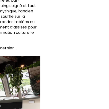
ire et bar-
rcing soigné et tout
 mythique, l’ancien
souffle sur la
grandes tablées au
ment d’assises pour
mmation culturelle
 dernier …