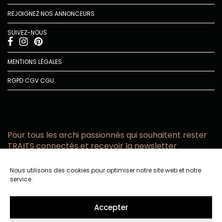
REJOIGNEZ NOS ANNONCEURS
SUIVEZ-NOUS
MENTIONS LÉGALES
RGPD
CGV
CGU
Pour tous les archi passionnés qui souhaitent rester
TRAITS connectés et recevoir la newsletter
Vous acceptez de recevoir l’actualité TRAITS D’CO par
Nous utilisons des cookies pour optimiser notre site web et notre
email
service.
Vous affirmez avoir pris connaissance de notre politique de
confidentialité.
Accepter