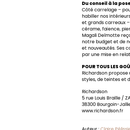
Du conseil à la pos
Côté carrelage – pour
habiller nos intérieur
et grands carreaux – t
cérame, faïence, pier
Magali Delmotte reço
notre budget et de n
et nouveautés. Ses 
par une mise en rela
POUR TOUS LES GO
Richardson propose un
styles, de teintes et d
Richardson
5 rue Louis Braille / 
38300 Bourgoin-Jallie
www.richardson.fr
Auteur :
Claire Pélissi