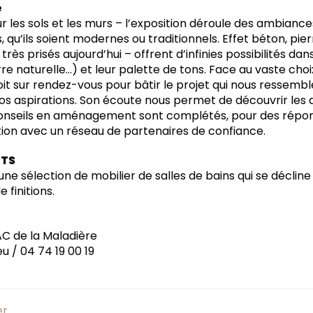
e
 les sols et les murs – l’exposition déroule des ambiance
s, qu’ils soient modernes ou traditionnels. Effet béton, pierr
rès prisés aujourd’hui – offrent d’infinies possibilités da
re naturelle…) et leur palette de tons. Face au vaste choi
it sur rendez-vous pour bâtir le projet qui nous ressembl
os aspirations. Son écoute nous permet de découvrir les
conseils en aménagement sont complétés, pour des répon
tion avec un réseau de partenaires de confiance.
ÛTS
e sélection de mobilier de salles de bains qui se décline
e finitions.
ZAC de la Maladière
u / 04 74 19 00 19
er