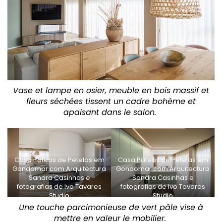
Vase et lampe en osier, meuble en bois massif et
fleurs séchées tissent un cadre bohème et
apaisant dans le salon.
Casa Pateos de Petelas em
Casa Pateos de Petelas em
Gondomar com Arquitectura
Gondomar com Arquitectura
Sandra Casinhas e
Sandra Casinhas e
fotografias de Ivo Tavares
fotografias de Ivo Tavares
Studio
Studio
Une touche parcimonieuse de vert pâle vise à
mettre en valeur le mobilier.