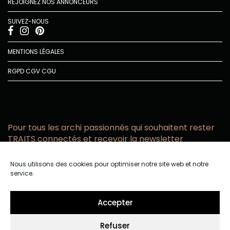
REJOIGNEZ NOS ANNONCEURS
SUIVEZ-NOUS
MENTIONS LÉGALES
RGPD
CGV
CGU
Pour tous les archi passionnés qui souhaitent rester
TRAITS connectés et recevoir la newsletter
Vous acceptez de recevoir l’actualité TRAITS D’CO par
Nous utilisons des cookies pour optimiser notre site web et notre
email
service.
Vous affirmez avoir pris connaissance de notre politique de
confidentialité.
Accepter
Refuser