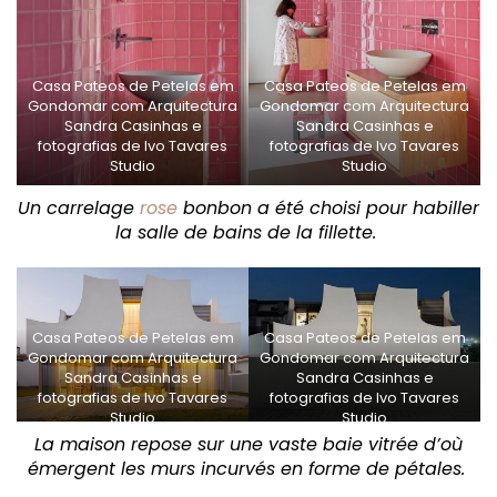
Casa Pateos de Petelas em
Casa Pateos de Petelas em
Gondomar com Arquitectura
Gondomar com Arquitectura
Sandra Casinhas e
Sandra Casinhas e
fotografias de Ivo Tavares
fotografias de Ivo Tavares
Studio
Studio
Un carrelage
rose
bonbon a été choisi pour habiller
la salle de bains de la fillette.
Casa Pateos de Petelas em
Casa Pateos de Petelas em
Gondomar com Arquitectura
Gondomar com Arquitectura
Sandra Casinhas e
Sandra Casinhas e
fotografias de Ivo Tavares
fotografias de Ivo Tavares
Studio
Studio
La maison repose sur une vaste baie vitrée d’où
émergent les murs incurvés en forme de pétales.