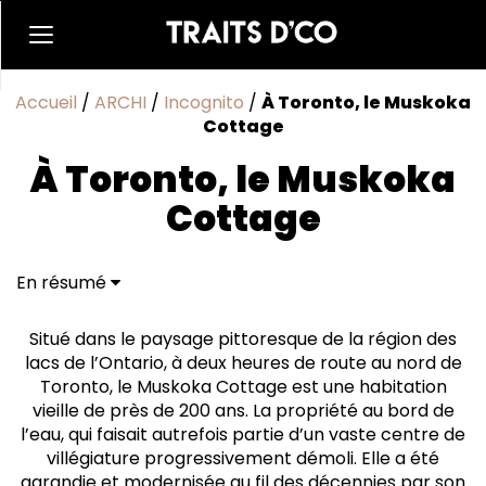
Accueil
/
ARCHI
/
Incognito
/
À Toronto, le Muskoka
Cottage
À Toronto, le Muskoka
Cottage
En résumé
Un mélange subtil d'histoire et de modernité
Minimalisme doux et contrastes dynamiques
Situé dans le paysage pittoresque de la région des
Une symphonie de couleurs et de contrastes
lacs de l’Ontario, à deux heures de route au nord de
Au bord de l'eau
Toronto, le Muskoka Cottage est une habitation
vieille de près de 200 ans. La propriété au bord de
l’eau, qui faisait autrefois partie d’un vaste centre de
villégiature progressivement démoli. Elle a été
agrandie et modernisée au fil des décennies par son