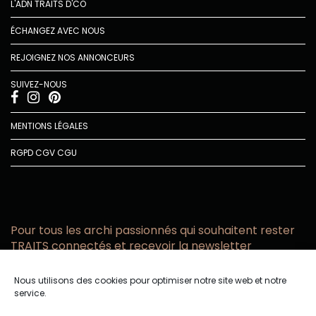
L'ADN TRAITS D'CO
ÉCHANGEZ AVEC NOUS
REJOIGNEZ NOS ANNONCEURS
SUIVEZ-NOUS
MENTIONS LÉGALES
RGPD
CGV
CGU
Pour tous les archi passionnés qui souhaitent rester
TRAITS connectés et recevoir la newsletter
Vous acceptez de recevoir l’actualité TRAITS D’CO par
Nous utilisons des cookies pour optimiser notre site web et notre
email
service.
Vous affirmez avoir pris connaissance de notre politique de