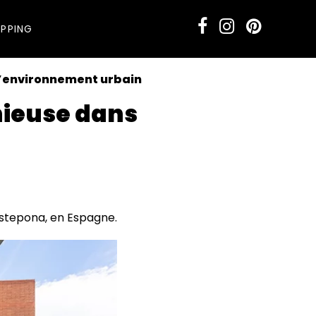
PPING
l’environnement urbain
nieuse dans
terranéen
Estepona, en Espagne.