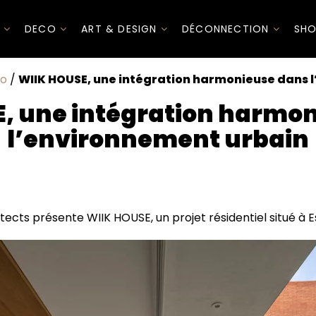
I
DECO
ART & DESIGN
DÉCONNECTION
SHO
to
/
WIIK HOUSE, une intégration harmonieuse dans 
, une intégration harmo
l’environnement urbain
 intégration harmonieuse dans l'environnement urbain
se entre architecture arabe et style vernaculaire médi
ects présente WIIK HOUSE, un projet résidentiel situé à 
itecturale qui célèbre la lumière naturelle