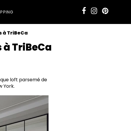
PPING
es à TriBeCa
s à TriBeCa
ique loft parsemé de
w York.