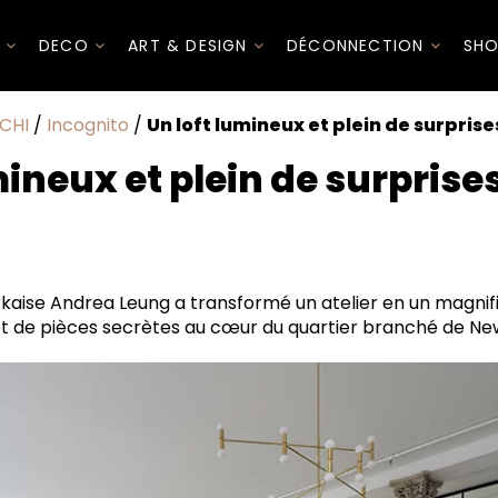
I
DECO
ART & DESIGN
DÉCONNECTION
SHO
CHI
/
Incognito
/
Un loft lumineux et plein de surpris
mineux et plein de surprise
iroirs
kaise Andrea Leung a transformé un atelier en un magnif
 et de pièces secrètes au cœur du quartier branché de Ne