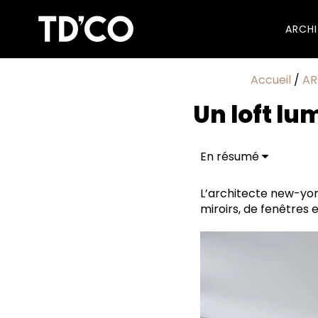
ARCH
Accueil
/
AR
Un loft lu
En résumé
Jeu de reflets et de m
L’architecte new-yor
miroirs, de fenêtres