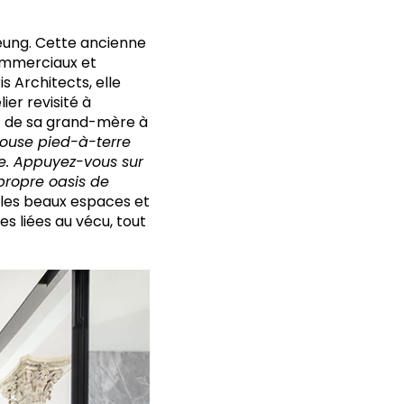
Leung. Cette ancienne
commerciaux et
s Architects, elle
ier revisité à
nt de sa grand-mère à
ouse pied-à-terre
ée. Appuyez-vous sur
 propre oasis de
 les beaux espaces et
s liées au vécu, tout