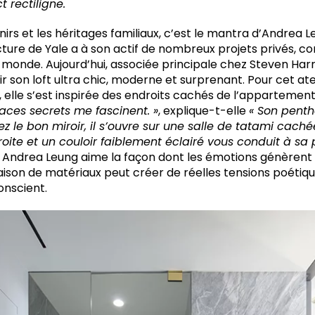
 rectiligne.
nirs et les héritages familiaux, c’est le mantra d’Andrea 
ture de Yale a à son actif de nombreux projets privés, 
monde. Aujourd’hui, associée principale chez Steven Harri
r son loft ultra chic, moderne et surprenant. Pour cet atel
, elle s’est inspirée des endroits cachés de l’apparteme
aces secrets me fascinent. »
, explique-t-elle
« Son penth
ez le bon miroir, il s’ouvre sur une salle de tatami cach
roite et un couloir faiblement éclairé vous conduit à sa
»
Andrea Leung aime la façon dont les émotions génèrent
on de matériaux peut créer de réelles tensions poétique
onscient.