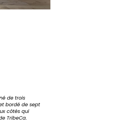
rné de trois
et bordé de sept
ux côtés qui
de TribeCa.