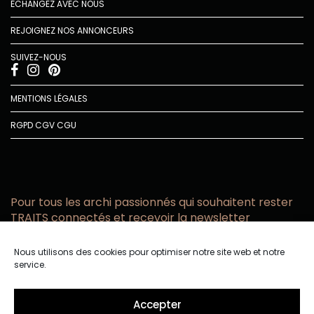
ÉCHANGEZ AVEC NOUS
REJOIGNEZ NOS ANNONCEURS
SUIVEZ-NOUS
MENTIONS LÉGALES
RGPD
CGV
CGU
Pour tous les archi passionnés qui souhaitent rester
TRAITS connectés et recevoir la newsletter
Vous acceptez de recevoir l’actualité TRAITS D’CO par
Nous utilisons des cookies pour optimiser notre site web et notre
email
service.
Vous affirmez avoir pris connaissance de notre politique de
confidentialité.
Accepter