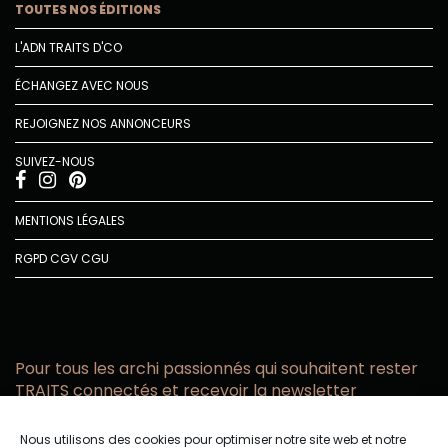
TOUTES NOS ÉDITIONS
L'ADN TRAITS D'CO
ÉCHANGEZ AVEC NOUS
REJOIGNEZ NOS ANNONCEURS
SUIVEZ-NOUS
MENTIONS LÉGALES
RGPD
CGV
CGU
Pour tous les archi passionnés qui souhaitent rester
TRAITS connectés et recevoir la newsletter
Vous acceptez de recevoir l’actualité TRAITS D’CO par
Nous utilisons des cookies pour optimiser notre site web et notre
email