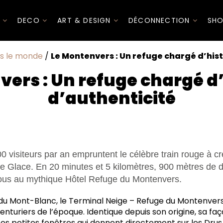
I
DECO
ART & DESIGN
DÉCONNECTION
SHO
s le monde
/
Le Montenvers : Un refuge chargé d’hist
ers : Un refuge chargé d’
d’authenticité
 visiteurs par an empruntent le célèbre train rouge à cré
 Glace. En 20 minutes et 5 kilomètres, 900 mètres de d
vous au mythique Hôtel Refuge du Montenvers.
 du Mont-Blanc, le Terminal Neige – Refuge du Montenvers
aventuriers de l’époque. Identique depuis son origine, sa fa
 petites fenêtres qui donnent directement sur les Drus,