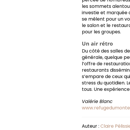
les sommets alentour
investie et marquée d
se mêlent pour un v
le salon et le restau
pour les groupes.
Un air rétro
Du côté des salles de
générale, quelque pe
l’offre de restauratio
restaurants disséminé
s’empare de ceux qui p
stress du quotidien. 
tous. Une expérience
Valérie Blanc
www.refugedumonte
Auteur :
Claire Pélissi