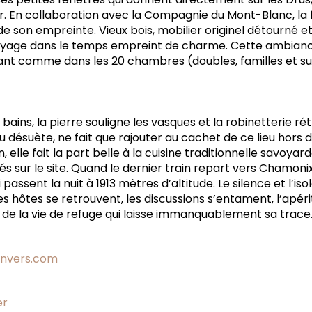
. En collaboration avec la Compagnie du Mont-Blanc, la fa
e son empreinte. Vieux bois, mobilier originel détourné et
oyage dans le temps empreint de charme. Cette ambianc
rant comme dans les 20 chambres (doubles, familles et sui
 bains, la pierre souligne les vasques et la robinetterie r
u désuète, ne fait que rajouter au cachet de ce lieu hor
n, elle fait la part belle à la cuisine traditionnelle savoya
s sur le site. Quand le dernier train repart vers Chamoni
assent la nuit à 1913 mètres d’altitude. Le silence et l’is
Les hôtes se retrouvent, les discussions s’entament, l’apéri
 de la vie de refuge qui laisse immanquablement sa trace
nvers.com
er