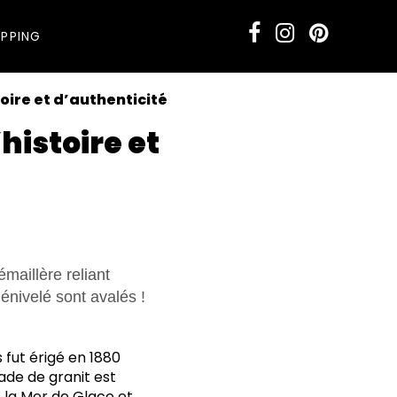
PPING
oire et d’authenticité
histoire et
maillère reliant
énivelé sont avalés !
 fut érigé en 1880
çade de granit est
 la Mer de Glace et