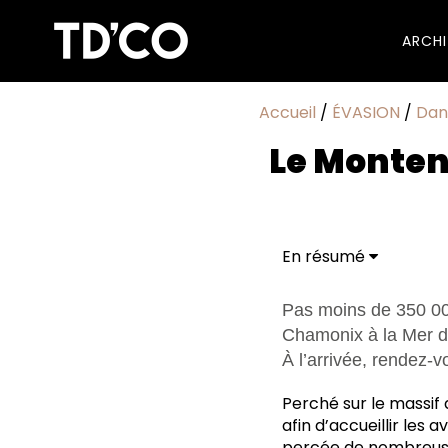
ARCH
Accueil
/
ÉVASION
/
Dan
Le Montenv
En résumé
Un air rétro
Pas moins de 350 000
Chamonix à la Mer de
À l’arrivée, rendez-
Perché sur le massif
afin d’accueillir les 
percée de nombreuses