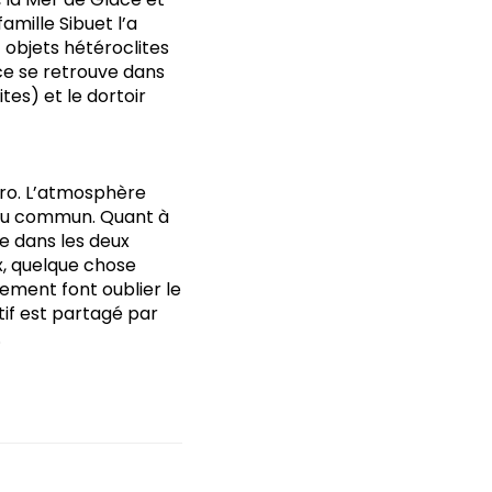
mille Sibuet l’a
 objets hétéroclites
e se retrouve dans
tes) et le dortoir
étro. L’atmosphère
s du commun. Quant à
rde dans les deux
x, quelque chose
olement font oublier le
tif est partagé par
.