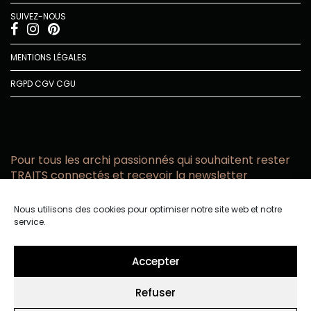
SUIVEZ-NOUS
MENTIONS LÉGALES
RGPD
CGV
CGU
Pour tous les archi passionnés qui souhaitent rester
TRAITS connectés et recevoir la newsletter
Vous acceptez de recevoir l’actualité TRAITS D’CO par
Nous utilisons des cookies pour optimiser notre site web et notre
email
service.
Vous affirmez avoir pris connaissance de notre politique de
confidentialité.
Accepter
Refuser