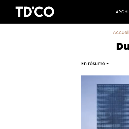
ARCH
Accuei
Du
En résumé