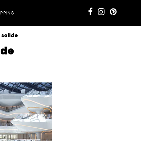
PPING
e solide
ide