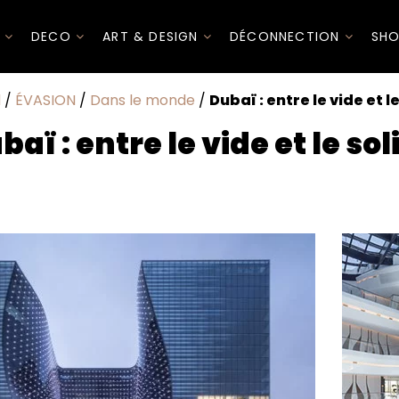
I
DECO
ART & DESIGN
DÉCONNECTION
SHO
l
/
ÉVASION
/
Dans le monde
/
Dubaï : entre le vide et l
baï : entre le vide et le sol