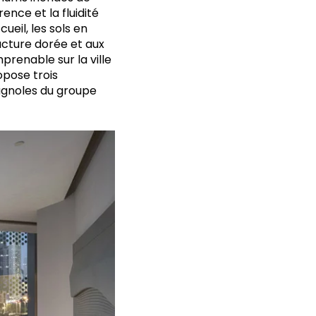
nce et la fluidité
eil, les sols en
ucture dorée et aux
renable sur la ville
opose trois
agnoles du groupe