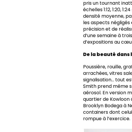
pris un tournant inat
échelles 1:12, 1:20, 1
densité moyenne, papi
les aspects négligés
précision et de réali
d’une semaine à troi
d’expositions au cœu
De la beauté dans
Poussière, rouille, gr
arrachées, vitres sal
signalisation… tout e
Smith prend même soi
aérosol. En version m
quartier de Kowloon 
Brooklyn Bodega à Ne
containers dont celui
rompue à l’exercice.