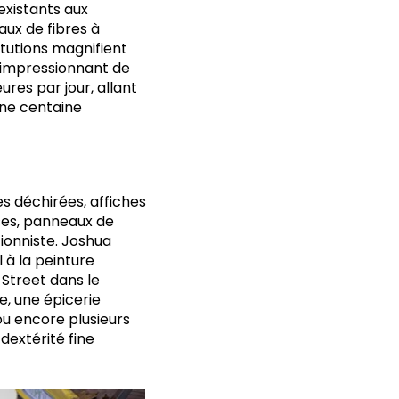
existants aux
eaux de fibres à
itutions magnifient
t impressionnant de
ures par jour, allant
une centaine
res déchirées, affiches
uses, panneaux de
tionniste. Joshua
 à la peinture
 Street dans le
, une épicerie
ou encore plusieurs
dextérité fine