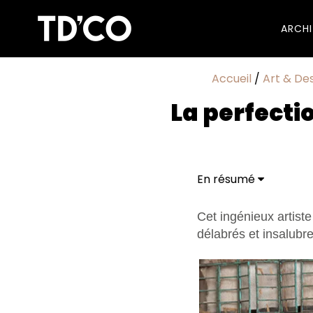
ARCH
Accueil
/
Art & De
La perfecti
En résumé
Cet ingénieux artist
délabrés et insalubr