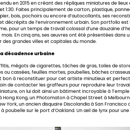
tendu en 2015 en créant des répliques miniatures de lieux 
:24 et 1:30. Faites principalement de carton, plastique, pann
er, bois, pochoirs ou encore d’autocollants, ses reconst
 et décrépits de l’environnement urbain. Son portfolio es
sme, pour un temps de travail colossal d’une douzaine d’he
s mois. En cinq ans, ses œuvres ont été présentées dans 
r des grandes villes et capitales du monde.
 la décadence urbaine
affitis, mégots de cigarettes, tâches de gras, toiles de sto
es ou cassées, feuilles mortes, poubelles, bâches crasse
st bon à reconstituer pour cet artiste minutieux et perfec
n de contacter les graffeurs pour reproduire leur travail
iniature, on lui doit ainsi un bâtiment incroyable à Temple
à Hong Kong, un Photomaton à Chapel Street à Melbourne
w York, un ancien disquaire Discolandia à San Francisco 
 à poubelle sur le port d’Oakland. Un œil de lynx pour une 