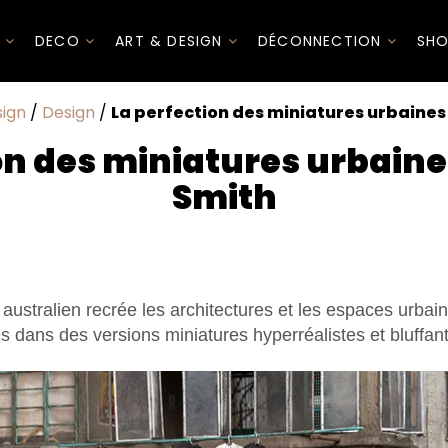
I
DECO
ART & DESIGN
DÉCONNECTION
SHO
sign
/
Design
/
La perfection des miniatures urbaines
on des miniatures urbain
Smith
e australien recrée les architectures et les espaces urba
es dans des versions miniatures hyperréalistes et bluffa