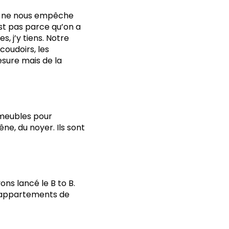
ui ne nous empêche
st pas parce qu’on a
, j’y tiens. Notre
coudoirs, les
sure mais de la
s meubles pour
ne, du noyer. Ils sont
vons lancé le B to B.
’appartements de