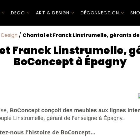
I
DECO
ART & DESIGN
DÉCONNECTION
SHO
/
Design
/
Chantal et Franck Linstrumelle, gérants 
et Franck Linstrumelle, g
BoConcept à Épagny
ise,
BoConcept conçoit des meubles aux lignes inte
uple Linstrumelle, gérant de l’enseigne à Épagny.
ntez-nous l’histoire de BoConcept…