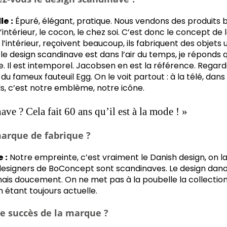
e :
Épuré, élégant, pratique. Nous vendons des produits b
l’intérieur, le cocon, le chez soi. C’est donc le concept de 
’intérieur, reçoivent beaucoup, ils fabriquent des objets u
e design scandinave est dans l’air du temps, je réponds q
e. Il est intemporel. Jacobsen en est la référence. Regarde
du fameux fauteuil Egg. On le voit partout : à la télé, dans 
ls, c’est notre emblème, notre icône.
ve ? Cela fait 60 ans qu’il est à la mode ! »
marque de fabrique ?
 :
Notre empreinte, c’est vraiment le Danish design, on la
designers de BoConcept sont scandinaves. Le design dan
 mais doucement. On ne met pas à la poubelle la collectio
étant toujours actuelle.
 le succès de la marque ?