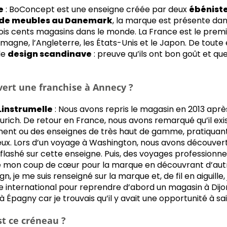
e
: BoConcept est une enseigne créée par deux
ébéniste
 de meubles au Danemark
, la marque est présente dan
ois cents magasins dans le monde. La France est le premi
magne, l’Angleterre, les États-Unis et le Japon. De toute 
le
design scandinave
: preuve qu’ils ont bon goût et qu
vert une franchise à Annecy ?
Linstrumelle
: Nous avons repris le magasin en 2013 apr
 Zurich. De retour en France, nous avons remarqué qu’il ex
nt ou des enseignes de très haut de gamme, pratiquant 
deux. Lors d’un voyage à Washington, nous avons découve
lashé sur cette enseigne. Puis, des voyages professionne
 mon coup de cœur pour la marque en découvrant d’autr
gn, je me suis renseigné sur la marque et, de fil en aiguille,
 international pour reprendre d’abord un magasin à Dijon
pagny car je trouvais qu’il y avait une opportunité à sai
st ce créneau ?