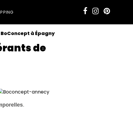
PPING
de BoConcept à Épagny
érants de
mporelles
.