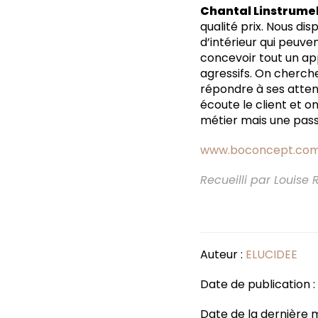
Chantal Linstrumell
qualité prix. Nous di
d’intérieur qui peuve
concevoir tout un a
agressifs. On cherche
répondre à ses attent
écoute le client et o
métier mais une pass
www.boconcept.co
Recueilli par Louise
Auteur :
ELUCIDEE
Date de publication : 
Date de la dernière mi