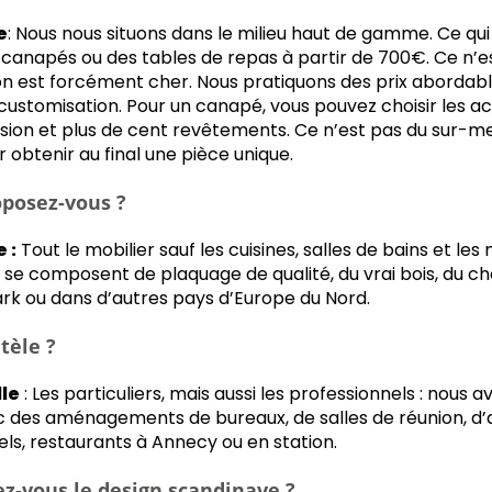
e
: Nous nous situons dans le milieu haut de gamme. Ce q
canapés ou des tables de repas à partir de 700€. Ce n’e
on est forcément cher. Nous pratiquons des prix abordables
 customisation. Pour un canapé, vous pouvez choisir les ac
sion et plus de cent revêtements. Ce n’est pas du sur-me
 obtenir au final une pièce unique.
oposez-vous ?
 :
Tout le mobilier sauf les cuisines, salles de bains et le
 se composent de plaquage de qualité, du vrai bois, du chê
k ou dans d’autres pays d’Europe du Nord.
tèle ?
le
: Les particuliers, mais aussi les professionnels : nous a
 des aménagements de bureaux, de salles de réunion, d
tels, restaurants à Annecy ou en station.
z-vous le design scandinave ?