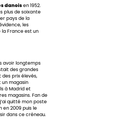
s danois
en 1952.
s plus de soixante
er pays de la
évidence, les
e la France est un
ès avoir longtemps
istait des grandes
des prix élevés,
rt un magasin
ls à Madrid et
es magasins. Fan de
 j’ai quitté mon poste
 en 2009 puis le
sir dans ce créneau.