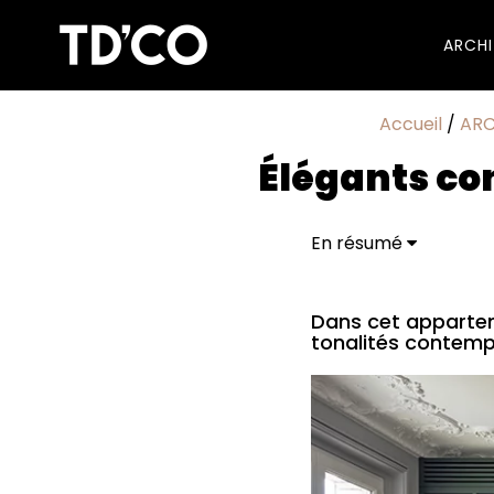
ARCH
Accueil
/
ARC
Élégants co
En résumé
Dans cet apparteme
tonalités contemp