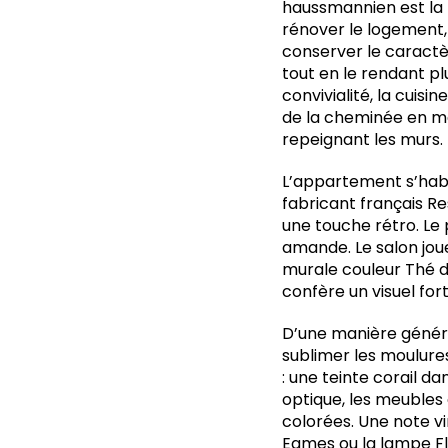
haussmannien est la b
rénover le logement, 
conserver le caractè
tout en le rendant pl
convivialité, la cuisi
de la cheminée en ma
repeignant les murs.
L’appartement s’habi
fabricant français Re
une touche rétro. L
amande. Le salon jou
murale couleur Thé d
confère un visuel fort
D’une manière générale
sublimer les moulures
: une teinte corail d
optique, les meubles
colorées. Une note vi
Eames ou la lampe F