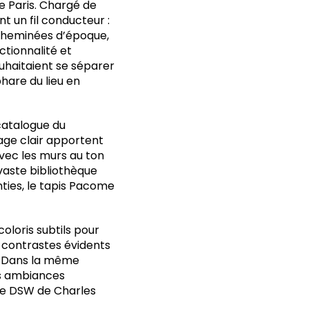
de Paris. Chargé de
t un fil conducteur :
 cheminées d’époque,
ctionnalité et
souhaitaient se séparer
hare du lieu en
catalogue du
nage clair apportent
vec les murs au ton
vaste bibliothèque
ties, le tapis Pacome
coloris subtils pour
s contrastes évidents
a. Dans la même
es ambiances
ise DSW de Charles