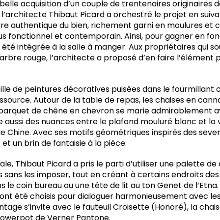
elle acquisition d’un couple de trentenaires originaires 
l’architecte Thibaut Picard a orchestré le projet en suivan
re authentique du bien, richement garni en moulures et
us fonctionnel et contemporain. Ainsi, pour gagner en fon
ne été intégrée à la salle à manger. Aux propriétaires qui 
rbre rouge, l’architecte a proposé d’en faire l’élément p
lle de peintures décoratives puisées dans le fourmillant 
ssource. Autour de la table de repas, les chaises en can
e parquet de chêne en chevron se marie admirablement a
e aussi des nuances entre le plafond mouluré blanc et la 
e Chine. Avec ses motifs géométriques inspirés des seven
 et un brin de fantaisie à la pièce.
, Thibaut Picard a pris le parti d’utiliser une palette de 
 sans les imposer, tout en créant à certains endroits de
ans le coin bureau ou une tête de lit au ton Genet de l’Etn
 ont été choisis pour dialoguer harmonieusement avec l
ntage s’invite avec le fauteuil Croisette (Honoré), la cha
lowerpot de Verner Pantone.