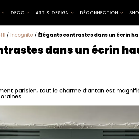
I
DECO
ART & DESIGN
DÉCONNECTION
SHO
HI
/
Incognito
/
Élégants contrastes dans un écrin 
ntrastes dans un écrin 
nt parisien, tout le charme d’antan est magnifié
oraines.