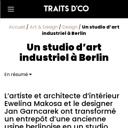
Accueil
/
Art & Design
/
Design
/
Un studio d’art
industriel à Berlin
Un studio d’art
industriel à Berlin
En résumé
L’artiste et architecte d'intérieur Ewelina Makosa et
le designer Jan Garncarek ont transformé un
entrepôt d’une ancienne usine berlinoise en un studio
L’artiste et architecte d’intérieur
d’art industriel à Berlin.
Ewelina Makosa et le designer
Havre de création
Jan Garncarek ont transformé
Beauté ascétique
un entrepôt d’une ancienne
usine berlinoise en un studio