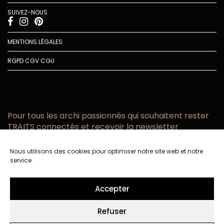
SUIVEZ-NOUS
MENTIONS LÉGALES
RGPD
CGV
CGU
Pour tous les archi passionnés qui souhaitent rester
TRAITS connectés et recevoir la newsletter
Vous acceptez de recevoir l’actualité TRAITS D’CO par
Nous utilisons des cookies pour optimiser notre site web et notre
email
service.
Vous affirmez avoir pris connaissance de notre politique de
confidentialité.
Accepter
Refuser