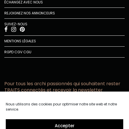
ÉCHANGEZ AVEC NOUS
REJOIGNEZ NOS ANNONCEURS
SUIVEZ-NOUS
MENTIONS LÉGALES
RGPD
CGV
CGU
Pour tous les archi passionnés qui souhaitent rester
TRAITS connectés et recevoir la newsletter
Vous acceptez de recevoir l’actualité TRAITS D’CO par
Nous utilisons des cookies pour optimiser notre site web et notre
email
service.
Vous affirmez avoir pris connaissance de notre politique de
confidentialité.
Accepter