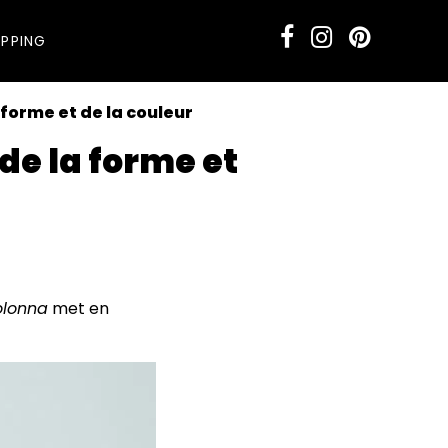
PPING
 forme et de la couleur
de la forme et
 concepts.
olonna
met en