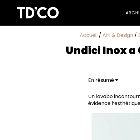
ARCH
Accueil
/
Art & Design
/
Undici Inox a
En résumé
Résultat du désir c
Le design d’Undici In
Un lavabo incontourna
évidence l’esthétique