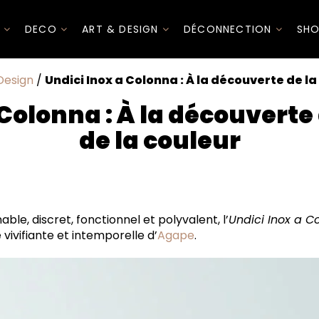
I
DECO
ART & DESIGN
DÉCONNECTION
SHO
Design
/
Undici Inox a Colonna : À la découverte de la
 Colonna : À la découverte 
de la couleur
hez Agape de constamment pousser la recherche dans ses
ox a Colonna explore autant la forme que la couleur.
ble, discret, fonctionnel et polyvalent, l’
Undici Inox a C
 vivifiante et intemporelle d’
Agape
.