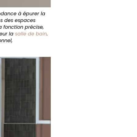
endance à épurer la
ns des espaces
 fonction précise,
leur la
salle de bain
.
onnel,