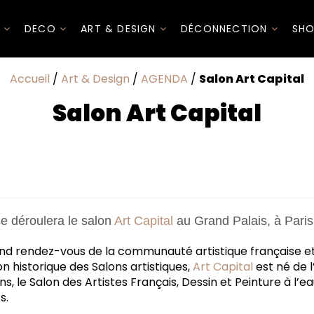
I
DECO
ART & DESIGN
DÉCONNECTION
SHO
Accueil
/
Art & Design
/
AGENDA
/
Salon Art Capital
Salon Art Capital
se déroulera le salon
Art Capital
au Grand Palais, à Paris
and rendez-vous de la communauté artistique française et
ion historique des Salons artistiques,
Art Capital
est né de l
, le Salon des Artistes Français, Dessin et Peinture à l’ea
s.